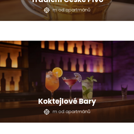
m od apartmánů
Koktejlové Bary
m od apartmánů