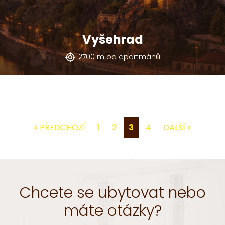
Vyšehrad
2700 m od apartmánů
« PŘEDCHOZÍ
1
2
3
4
DALŠÍ »
Chcete se ubytovat nebo
máte otázky?