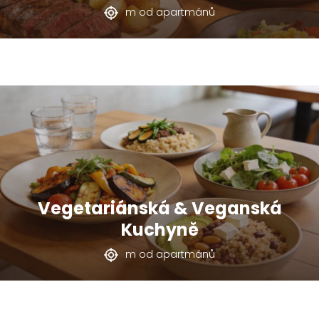
m od apartmánů
Vegetariánská & Veganská
Kuchyně
m od apartmánů