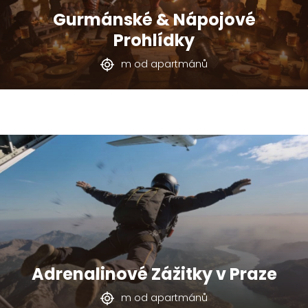
Gurmánské & Nápojové
Prohlídky
m od apartmánů
Adrenalinové Zážitky v Praze
m od apartmánů