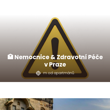
🏥 Nemocnice & Zdravotní Péče
v Praze
m od apartmánů