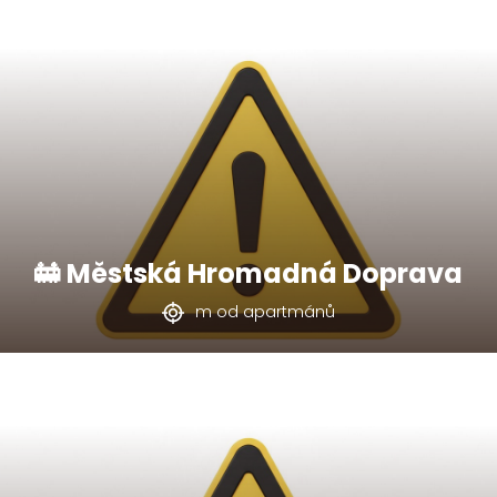
🚋 Městská Hromadná Doprava
m od apartmánů