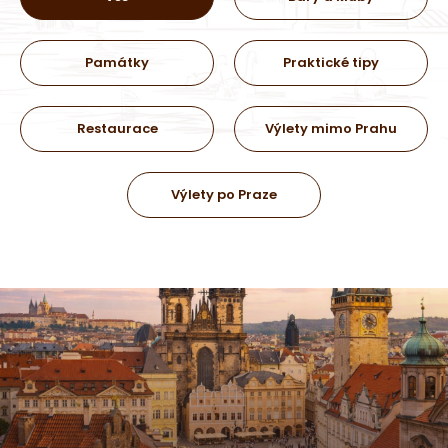
Památky
Praktické tipy
Restaurace
Výlety mimo Prahu
Výlety po Praze