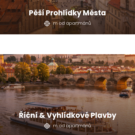
Pěší Prohlídky Města
m od apartmánů
Říční & Vyhlídkové Plavby
m od apartmánů