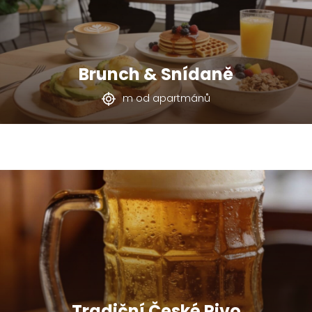
Brunch & Snídaně
m od apartmánů
Tradiční České Pivo