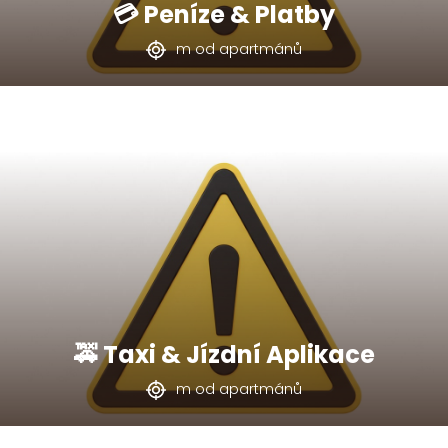
💳 Peníze & Platby
m od apartmánů
🚕 Taxi & Jízdní Aplikace
m od apartmánů